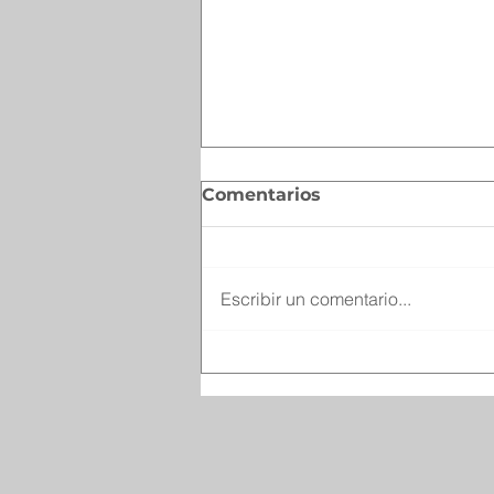
Comentarios
Escribir un comentario...
Garantiza STPS derechos
laborales de las y los
parralenses