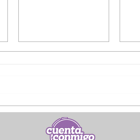
Reforzará STPS vigilancia
Deb
a los centros laborales
per
ante nueva normalidad
seg
obli
prot