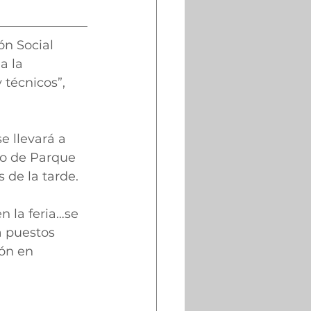
ón Social 
a la 
 técnicos”, 
e llevará a 
do de Parque 
 de la tarde.
 la feria…se 
a puestos 
ión en 