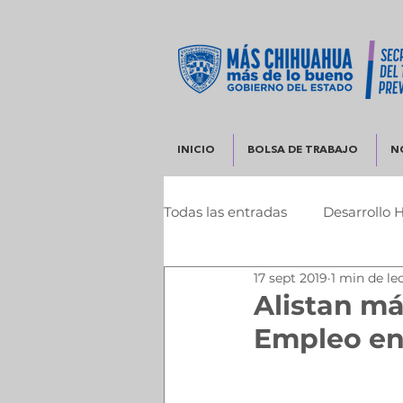
INICIO
BOLSA DE TRABAJO
N
Todas las entradas
Desarrollo 
17 sept 2019
1 min de le
Infraestructura y Desarrollo 
Alistan má
Empleo en