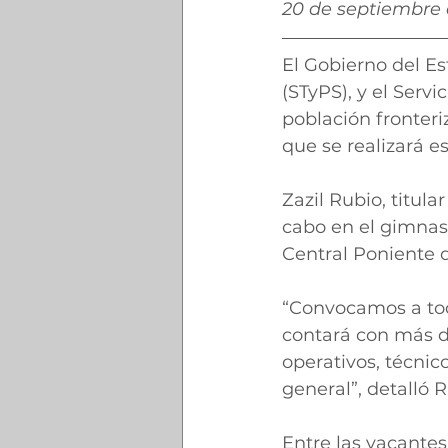
20 de septiembre 
El Gobierno del Est
(STyPS), y el Serv
población fronteri
que se realizará e
Zazil Rubio, titula
cabo en el gimnasi
Central Poniente d
“Convocamos a todo
contará con más d
operativos, técnico
general”, detalló R
Entre las vacantes