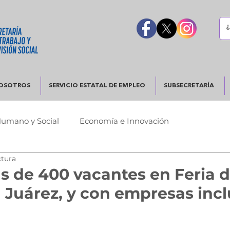
OSOTROS
SERVICIO ESTATAL DE EMPLEO
SUBSECRETARÍA
Humano y Social
Economía e Innovación
ctura
Urbano
Justicia y Seguridad
Gobierno Responsable
s de 400 vacantes en Feria d
 Juárez, y con empresas inc