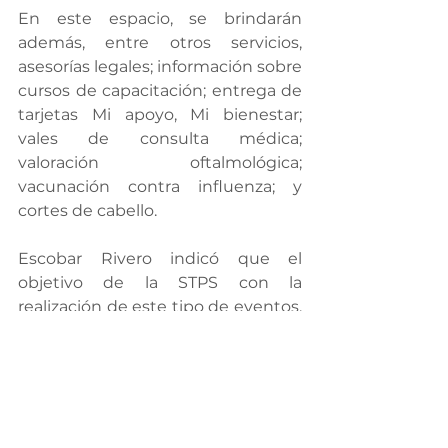
En este espacio, se brindarán 
además, entre otros servicios, 
asesorías legales; información sobre 
cursos de capacitación; entrega de 
tarjetas Mi apoyo, Mi bienestar; 
vales de consulta médica; 
valoración oftalmológica; 
vacunación contra influenza; y 
cortes de cabello.
Escobar Rivero indicó que el 
objetivo de la STPS con la 
realización de este tipo de eventos, 
es incorporar a más empresas 
incluyentes, así como reconocer a 
todas aquellas que participan en 
las ferias de empleo, y recordarle a 
la población que el Centro de 