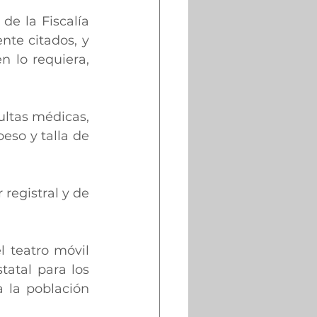
e la Fiscalía 
te citados, y 
n lo requiera, 
ltas médicas, 
so y talla de 
registral y de 
 teatro móvil 
atal para los 
 la población 