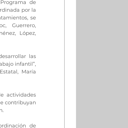
 Programa de 
dinada por la 
tamientos, se 
, Guerrero, 
énez, López, 
sarrollar las 
ajo infantil”, 
statal, María 
e actividades 
ue contribuyan 
n.
rdinación de 