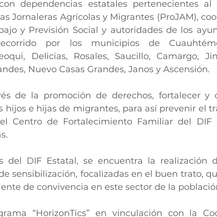
con dependencias estatales pertenecientes al
s Jornaleras Agrícolas y Migrantes (ProJAM), coor
bajo y Previsión Social y autoridades de los ayun
corrido por los municipios de Cuauhtémoc
qui, Delicias, Rosales, Saucillo, Camargo, Jim
andes, Nuevo Casas Grandes, Janos y Ascensión.
s de la promoción de derechos, fortalecer y de
hijos e hijas de migrantes, para así prevenir el trab
 del Centro de Fortalecimiento Familiar del DIF E
s.
s del DIF Estatal, se encuentra la realización d
de sensibilización, focalizadas en el buen trato, q
nte de convivencia en este sector de la població
grama “HorizonTics” en vinculación con la Coo