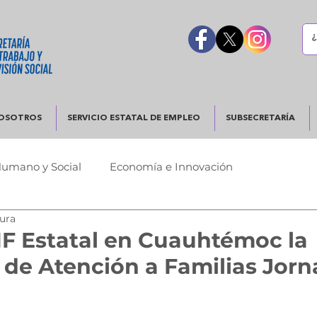
OSOTROS
SERVICIO ESTATAL DE EMPLEO
SUBSECRETARÍA
Humano y Social
Economía e Innovación
tura
Urbano
Justicia y Seguridad
Gobierno Responsable
IF Estatal en Cuauhtémoc la
de Atención a Familias Jorn