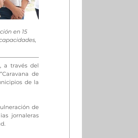
ción en 15 
 capacidades, 
 a través del 
“Caravana de 
icipios de la 
vulneración de 
s jornaleras 
ud.