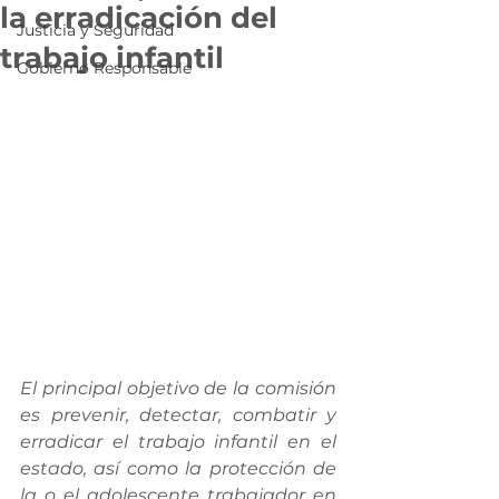
la erradicación del
Justicia y Seguridad
trabajo infantil
Gobierno Responsable
El principal objetivo de la comisión 
es prevenir, detectar, combatir y 
erradicar el trabajo infantil en el 
estado, así como la protección de 
la o el adolescente trabajador en 