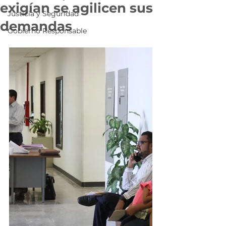
exigían se agilicen sus
Justicia y Seguridad
demandas
Gobierno Responsable