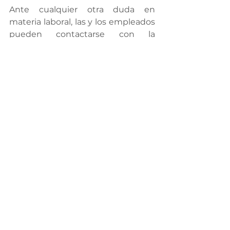
Ante cualquier otra duda en 
materia laboral, las y los empleados 
pueden contactarse con la 
Procuraduría Estatal de la Defensa 
del Trabajo, en donde personal 
especializado los orientará y 
asesorará de manera gratuita y 
profesional.
Ver todo
Entradas recientes