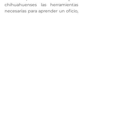
chihuahuenses las herramientas 
necesarias para aprender un oficio, 
el cual les permitirá de manera 
futura emprender un negocio y 
poder de esta forma contribuir a la 
economía de sus familias.
Desarrollo Humano y Social
Ver todo
Entradas recientes