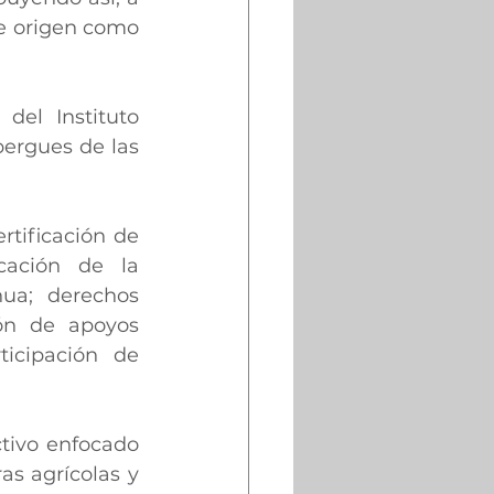
e origen como 
el Instituto 
ergues de las 
tificación de 
icación de la 
ua; derechos 
ón de apoyos 
icipación de 
tivo enfocado 
s agrícolas y 