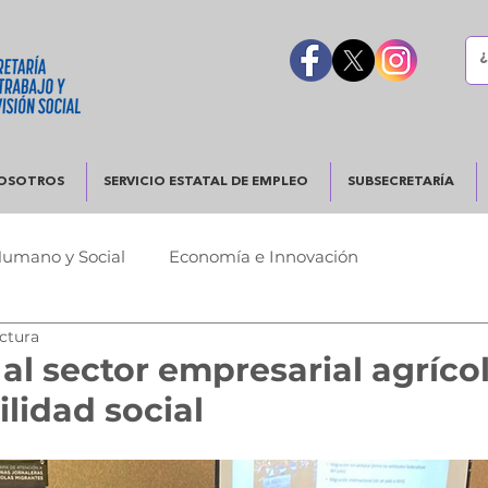
OSOTROS
SERVICIO ESTATAL DE EMPLEO
SUBSECRETARÍA
Humano y Social
Economía e Innovación
ectura
Urbano
Justicia y Seguridad
Gobierno Responsable
al sector empresarial agríco
lidad social