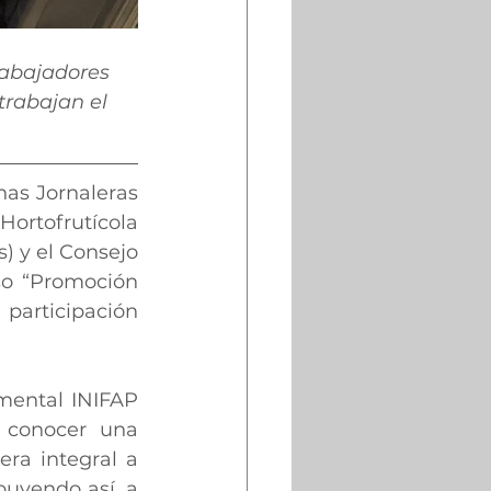
rabajadores 
trabajan el 
as Jornaleras 
rtofrutícola 
) y el Consejo 
o “Promoción 
participación 
mental INIFAP 
 conocer una 
a integral a 
buyendo así, a 