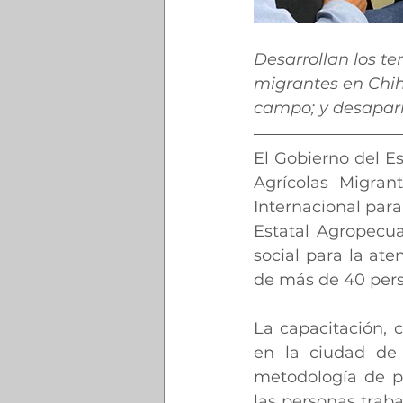
Desarrollan los te
migrantes en Chih
campo; y desapari
El Gobierno del E
Agrícolas Migrant
Internacional para
Estatal Agropecua
social para la ate
de más de 40 per
La capacitación, 
en la ciudad de 
metodología de pr
las personas traba