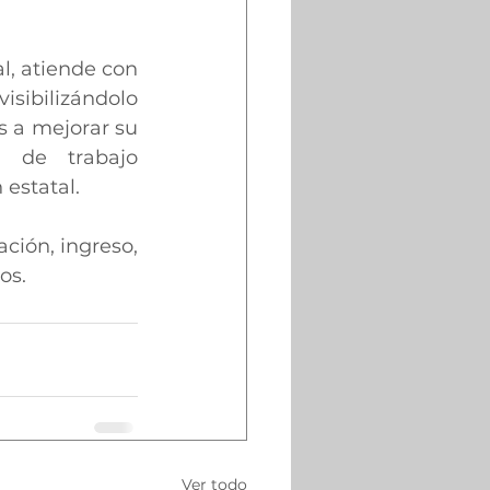
l, atiende con 
isibilizándolo 
s a mejorar su 
 de trabajo 
 estatal.
ión, ingreso, 
os.
Ver todo