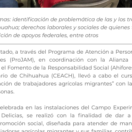
mas: identificación de problemática de las y los t
uahua; derechos laborales y sociales de quienes 
ción de apoyos federales, entre otros
stado, a través del Programa de Atención a Person
es (ProJAM), en coordinación con la Alianza Ho
 el Fomento de la Responsabilidad Social (Ahifores
rio de Chihuahua (CEACH), llevó a cabo el curs
nción de trabajadores agrícolas migrantes” con la 
sonas.
celebrada en las instalaciones del Campo Experi
Delicias, se realizó con la finalidad de dar a
omoción social, diseñada para atender de maner
jadoras agrícolas migrantes y sus familias, contri