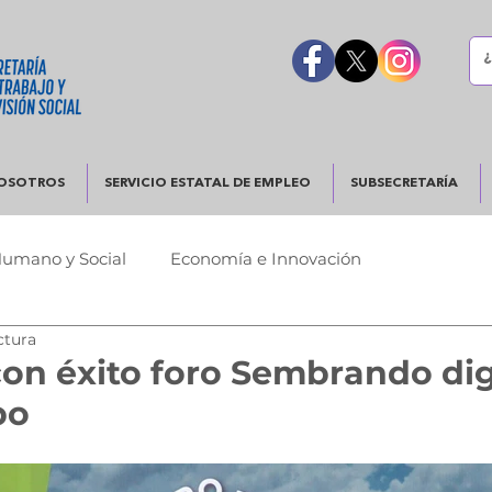
OSOTROS
SERVICIO ESTATAL DE EMPLEO
SUBSECRETARÍA
Humano y Social
Economía e Innovación
ctura
Urbano
Justicia y Seguridad
Gobierno Responsable
con éxito foro Sembrando di
po