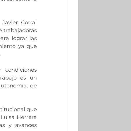
avier Corral 
 trabajadoras 
ra lograr las 
iento ya que 
.
 condiciones 
rabajo es un 
utonomía, de 
itucional que 
Luisa Herrera 
as y avances 