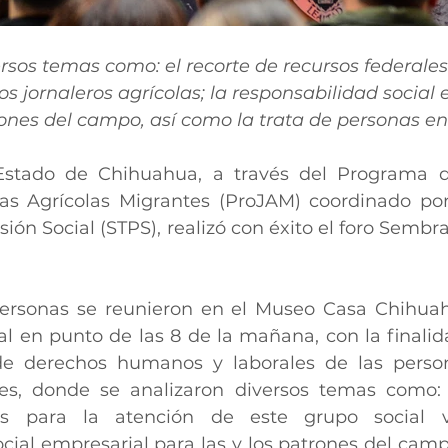
rsos temas como: el recorte de recursos federales
los jornaleros agrícolas; la responsabilidad social
trones del campo, así como la trata de personas e
Estado de Chihuahua, a través del Programa d
as Agrícolas Migrantes (ProJAM) coordinado por 
isión Social (STPS), realizó con éxito el foro Semb
ersonas se reunieron en el Museo Casa Chihuah
l en punto de las 8 de la mañana, con la finalida
de derechos humanos y laborales de las persona
es, donde se analizaron diversos temas como: e
es para la atención de este grupo social vu
cial empresarial para las y los patrones del campo