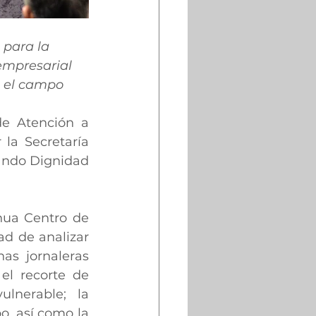
 para la 
 empresarial 
n el campo
e Atención a 
la Secretaría 
rando Dignidad 
ua Centro de 
d de analizar 
s jornaleras 
l recorte de 
lnerable; la 
, así como la 