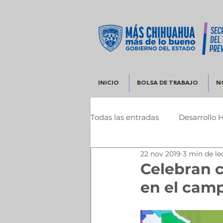
INICIO
BOLSA DE TRABAJO
N
Todas las entradas
Desarrollo 
22 nov 2019
3 min de le
Infraestructura y Desarrollo 
Celebran 
en el cam