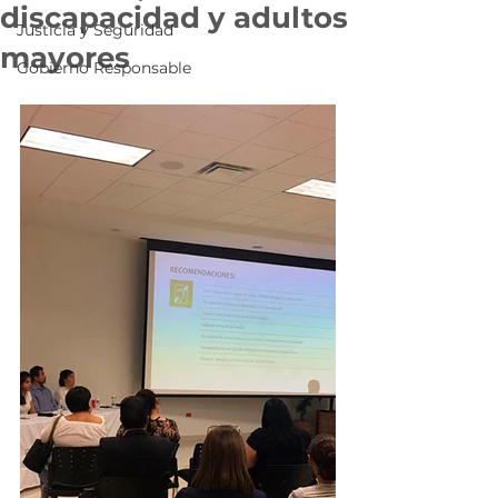
discapacidad y adultos
Justicia y Seguridad
mayores
Gobierno Responsable