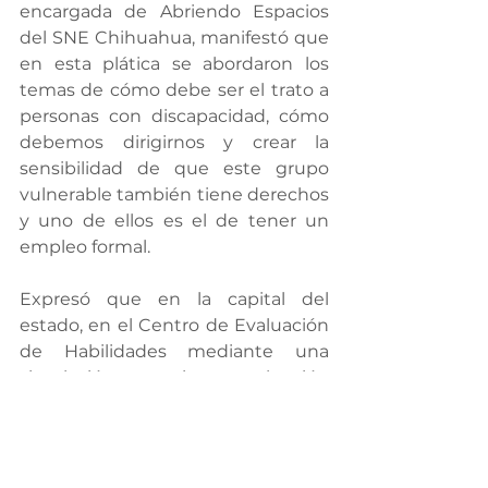
encargada de Abriendo Espacios 
del SNE Chihuahua, manifestó que 
en esta plática se abordaron los 
temas de cómo debe ser el trato a 
personas con discapacidad, cómo 
debemos dirigirnos y crear la 
sensibilidad de que este grupo 
vulnerable también tiene derechos 
y uno de ellos es el de tener un 
empleo formal.
Expresó que en la capital del 
estado, en el Centro de Evaluación 
de Habilidades mediante una 
simulación, entrevista y evaluación 
de aproximadamente tres horas, se 
definen sus habilidades y perfil a 
fin de incorporarlos a un empleo, 
creando así la vinculación laboral 