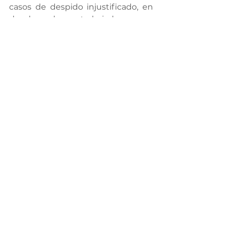
casos de despido injustificado, en 
donde las trabajadoras o 
trabajadores no son indemnizados 
como corresponde por 
normatividad.
Gobierno Responsable
Ver todo
Entradas recientes