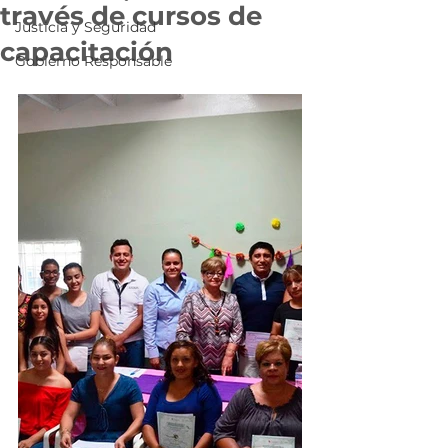
través de cursos de
Justicia y Seguridad
capacitación
Gobierno Responsable