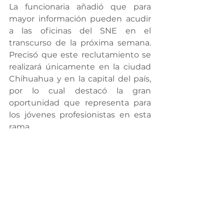
La funcionaria añadió que para 
mayor información pueden acudir 
a las oficinas del SNE en el 
transcurso de la próxima semana. 
Precisó que este reclutamiento se 
realizará únicamente en la ciudad 
Chihuahua y en la capital del país, 
por lo cual destacó la gran 
oportunidad que representa para 
los jóvenes profesionistas en esta 
rama.
En las páginas de Facebook de la 
Secretaría del Trabajo y Previsión 
Social Chihuahua y del Servicio 
Nacional de Empleo Chihuahua, se 
publicará más información sobre la 
convocatoria.
Desarrollo Humano y Social