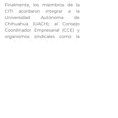
Finalmente, los miembros de la 
CITI acordaron integrar a la 
Universidad Autónoma de 
Chihuahua (UACH); al Consejo 
Coordinador Empresarial (CCE) y 
organismos sindicales como la 
Confederación de Trabajadores de 
México (CTM) y la Confederación 
Revolucionaria de Obreros y 
Campesinos (CROC) para sumarlos 
a las acciones por la erradicación 
del trabajo infantil en Chihuahua.
Gobierno Responsable