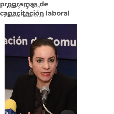
programas de
Justicia y Seguridad
capacitación laboral
Gobierno Responsable