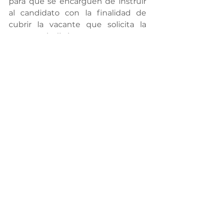
para que se encarguen de instruir 
al candidato con la finalidad de 
cubrir la vacante que solicita la 
empresa, indicó.
Invitó a las empresas interesadas a 
acudir a las oficinas de la 
dependencia estatal ubicados en 
Avenida Eje Vial Juan Gabriel y 
Aserraderos, de lunes a viernes en 
un horario de atención de 09:00 a 
15:00 horas, vía telefónica al 
(656)629-3300 extensión 55555 o 
bien, al correo electrónico 
ggalvan@chihuahua.gob.mx
.
Desarrollo Humano y Social