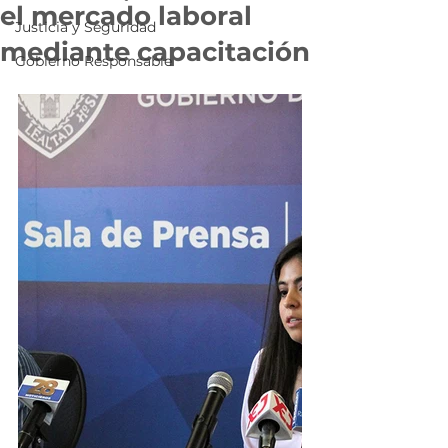
el mercado laboral
Justicia y Seguridad
mediante capacitación
Gobierno Responsable