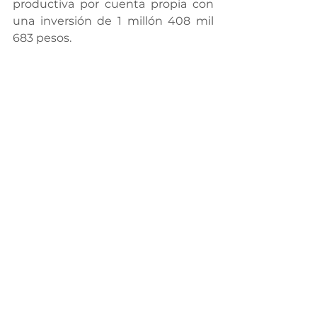
productiva por cuenta propia con 
una inversión de 1 millón 408 mil 
683 pesos.
En el tema de movilidad laboral, a 
través del subprograma para 
jornaleros agrícolas se apoyaron un 
total de 960 personas con el costo 
de su transportación a otros 
estados para trabajar en el campo, 
con una inversión total de 1 millón 
155 mil 600 pesos.
Por último, en el Programa de 
Trabajadores Agrícolas Temporales 
en Canadá se apoyó a 49 personas 
mediante la realización de trámites 
burocráticos que facilitaron su 
movilidad a Canadá con el fin de 