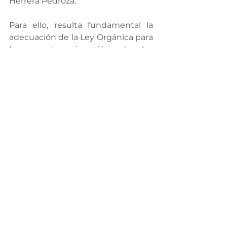
Herrera Pedroza.
Para ello, resulta fundamental la 
adecuación de la Ley Orgánica para 
la correcta ejecución de los 
cambios que establece la reforma, 
dado que sitúa la justicia laboral 
dentro de la competencia del 
Poder Judicial del Estado.
Gobierno Responsable
Ver todo
Entradas recientes