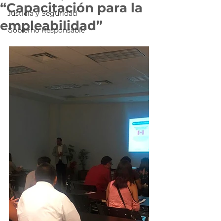
“Capacitación para la
Justicia y Seguridad
empleabilidad”
Gobierno Responsable