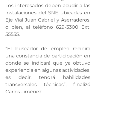
Los interesados deben acudir a las 
instalaciones del SNE ubicadas en 
Eje Vial Juan Gabriel y Aserraderos, 
o bien, al teléfono 629-3300 Ext. 
55555.
“El buscador de empleo recibirá 
una constancia de participación en 
donde se indicará que ya obtuvo 
experiencia en algunas actividades, 
es decir, tendrá habilidades 
transversales técnicas”, finalizó 
Carlos Jiménez.
Los requisitos son: micro o 
pequeña empresa, contar con RFC, 
tener vacantes disponibles. Entre 
los comercios que pueden 