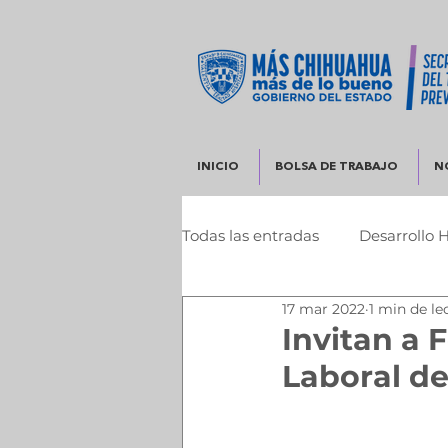
INICIO
BOLSA DE TRABAJO
N
Todas las entradas
Desarrollo 
17 mar 2022
1 min de le
Infraestructura y Desarrollo 
Invitan a 
Laboral de