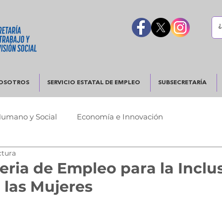
OSOTROS
SERVICIO ESTATAL DE EMPLEO
SUBSECRETARÍA
Humano y Social
Economía e Innovación
ctura
Urbano
Justicia y Seguridad
Gobierno Responsable
Feria de Empleo para la Inclu
 las Mujeres