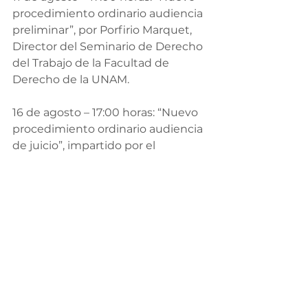
procedimiento ordinario audiencia 
preliminar”, por Porfirio Marquet, 
Director del Seminario de Derecho 
del Trabajo de la Facultad de 
Derecho de la UNAM. 
16 de agosto – 17:00 horas: “Nuevo 
procedimiento ordinario audiencia 
de juicio”, impartido por el 
Magistrado Juan Manuel Vega, 
Presidente del Décimo Sexto 
Tribunal Colegiado en Materia del 
Trabajo del Primer Circuito.
17 de agosto – 17:00 horas: “Nuevo 
procedimiento ordinario 
sentencia”, por el Juez José Luis 
Soto, Primer Tribunal Laboral del 