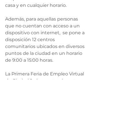
casa y en cualquier horario.
Además, para aquellas personas 
que no cuentan con acceso a un 
dispositivo con internet,  se pone a 
disposición 12 centros 
comunitarios ubicados en diversos 
puntos de la ciudad en un horario 
de 9:00 a 15:00 horas. 
La Primera Feria de Empleo Virtual 
de Ciudad Juárez es totalmente 
gratuita a través del sitio web 
www.feriasdeempleo.com/juarez
2020
. Para mayor información, se 
pone a disposición la línea 
telefónica 656 629 33 00 extensión 
55409.