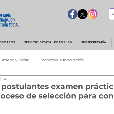
OSOTROS
SERVICIO ESTATAL DE EMPLEO
SUBSECRETARÍA
Humano y Social
Economía e Innovación
tura
Urbano
Justicia y Seguridad
Gobierno Responsable
 postulantes examen prácti
oceso de selección para con