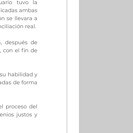
rio tuvo la 
ficadas ambas 
n se llevara a 
iliación real.
, después de 
 con el fin de 
u habilidad y 
adas de forma 
l proceso del 
nios justos y 