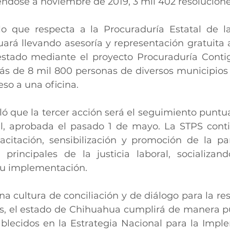
éndose a noviembre de 2019, 3 mil 402 resolucione
o que respecta a la Procuraduría Estatal de la
uará llevando asesoría y representación gratuita a
estado mediante el proyecto Procuraduría Contig
ás de 8 mil 800 personas de diversos municipios 
so a una oficina. 
ó que la tercer acción será el seguimiento puntual
l, aprobada el pasado 1 de mayo. La STPS conti
itación, sensibilización y promoción de la par
 principales de la justicia laboral, socializand
u implementación.
cultura de conciliación y de diálogo para la reso
les, el estado de Chihuahua cumplirá de manera pu
lecidos en la Estrategia Nacional para la Impl