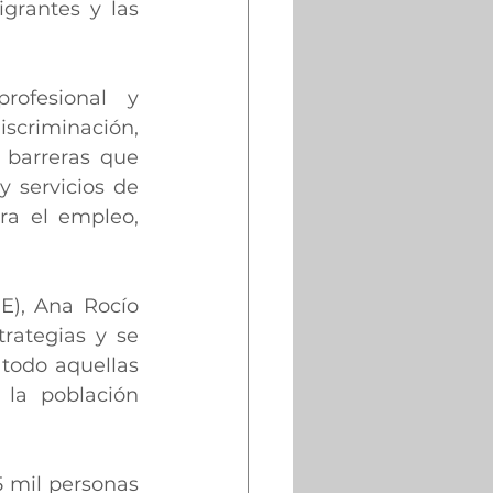
grantes y las 
ofesional y 
criminación, 
barreras que 
 servicios de 
a el empleo, 
E), Ana Rocío 
rategias y se 
odo aquellas 
la población 
 mil personas 