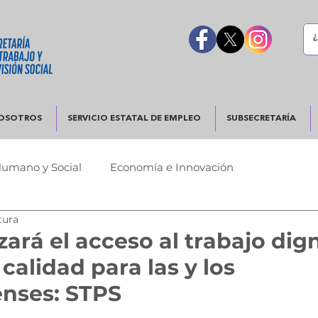
OSOTROS
SERVICIO ESTATAL DE EMPLEO
SUBSECRETARÍA
Humano y Social
Economía e Innovación
tura
Urbano
Justicia y Seguridad
Gobierno Responsable
zará el acceso al trabajo dig
 calidad para las y los
nses: STPS