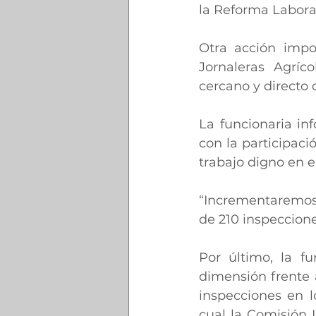
la Reforma Laboral.
Otra acción impo
Jornaleras Agríc
cercano y directo 
La funcionaria in
con la participaci
trabajo digno en 
“Incrementaremos 
de 210 inspeccion
Por último, la fu
dimensión frente a
inspecciones en l
cual la Comisión I