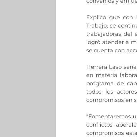
convenios y emiti
Explicó que con l
Trabajo, se contin
trabajadoras del 
logró atender a m
se cuenta con acce
Herrera Laso señal
en materia labora
programa de capac
todos los actores
compromisos en s
“Fomentaremos una 
conflictos labora
compromisos estab