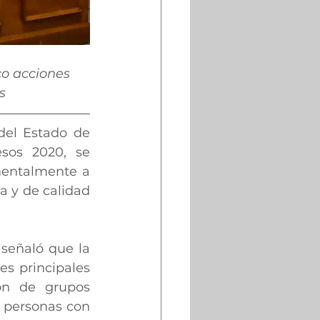
co acciones 
s
del Estado de 
os 2020, se 
entalmente a 
a y de calidad 
señaló que la 
s principales 
ón de grupos 
 personas con 