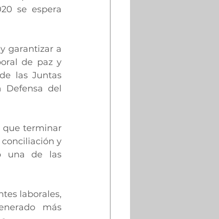
20 se espera 
 garantizar a 
oral de paz y 
de las Juntas 
a Defensa del 
 que terminar 
onciliación y 
o una de las 
es laborales, 
generado más 