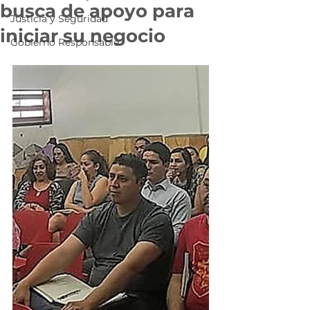
busca de apoyo para
Justicia y Seguridad
iniciar su negocio
Gobierno Responsable