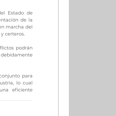
el Estado de 
ntación de la 
en marcha del 
y certeros.
lictos podrán 
 debidamente 
conjunto para 
stria, lo cual 
na eficiente 