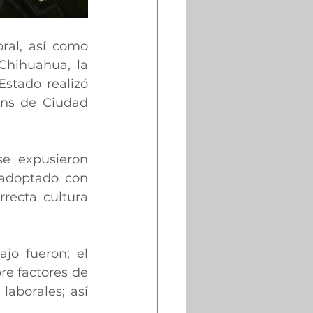
ral, así como 
Chihuahua, la 
stado realizó 
ns de Ciudad 
se expusieron 
adoptado con 
recta cultura 
o fueron; el 
e factores de 
aborales; así 