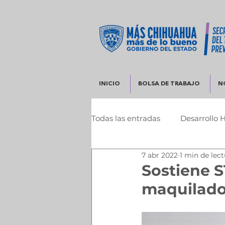
INICIO
BOLSA DE TRABAJO
N
Todas las entradas
Desarrollo 
7 abr 2022
1 min de lec
Infraestructura y Desarrollo 
Sostiene S
maquilado