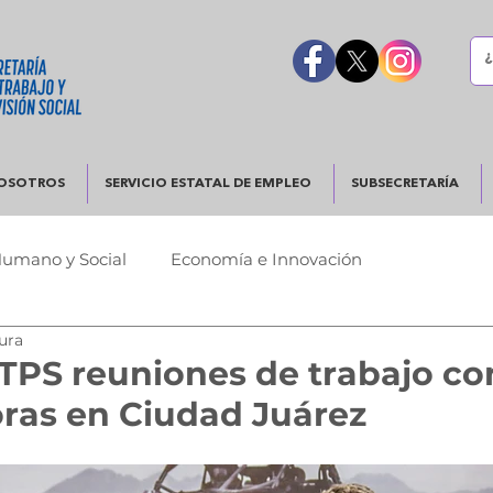
OSOTROS
SERVICIO ESTATAL DE EMPLEO
SUBSECRETARÍA
Humano y Social
Economía e Innovación
tura
Urbano
Justicia y Seguridad
Gobierno Responsable
TPS reuniones de trabajo co
ras en Ciudad Juárez