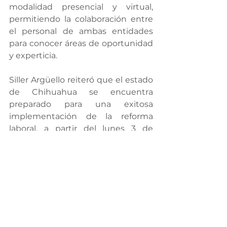
modalidad presencial y virtual, 
permitiendo la colaboración entre 
el personal de ambas entidades 
para conocer áreas de oportunidad 
y experticia.
Siller Argüello reiteró que el estado 
de Chihuahua se encuentra 
preparado para una exitosa 
implementación de la reforma 
laboral, a partir del lunes 3 de 
octubre del año en curso. 
Aseguró que gracias a la labor 
realizada durante los últimos 
meses, se logrará que el estado de 
Chihuahua sea la entidad que 
albergue el mejor Centro de 
Conciliación Laboral en el país.