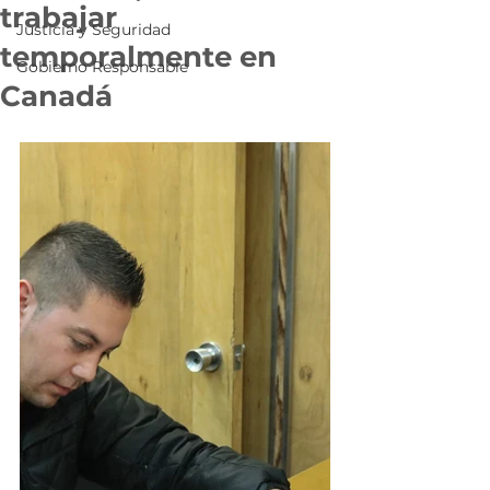
trabajar
Justicia y Seguridad
temporalmente en
Gobierno Responsable
Canadá