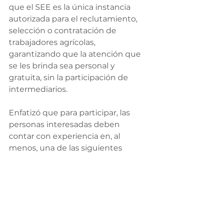
que el SEE es la única instancia 
autorizada para el reclutamiento, 
selección o contratación de 
trabajadores agrícolas, 
garantizando que la atención que 
se les brinda sea personal y 
gratuita, sin la participación de 
intermediarios.
Enfatizó que para participar, las 
personas interesadas deben 
contar con experiencia en, al 
menos, una de las siguientes 
actividades: cultivo y cosecha de 
verduras, frutas, cereales, tabaco, 
árboles y pasto, así como en 
labores de horticultura, apicultura 
y del sector pecuario.