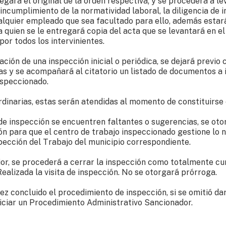
tregará el original de la orden respectiva; y se procederá a le
incumplimiento de la normatividad laboral, la diligencia de 
ualquier empleado que sea facultado para ello, además estar
quien se le entregará copia del acta que se levantará en el 
or todos los intervinientes.
ción de una inspección inicial o periódica, se dejará previo c
as y se acompañará al citatorio un listado de documentos a 
nspeccionado.
dinarias, estas serán atendidas al momento de constituirse
o de inspección se encuentren faltantes o sugerencias, se oto
ón para que el centro de trabajo inspeccionado gestione lo n
pección del Trabajo del municipio correspondiente.
ior, se procederá a cerrar la inspección como totalmente cu
alizada la visita de inspección. No se otorgará prórroga.
z concluido el procedimiento de inspección, si se omitió dar
iciar un Procedimiento Administrativo Sancionador.