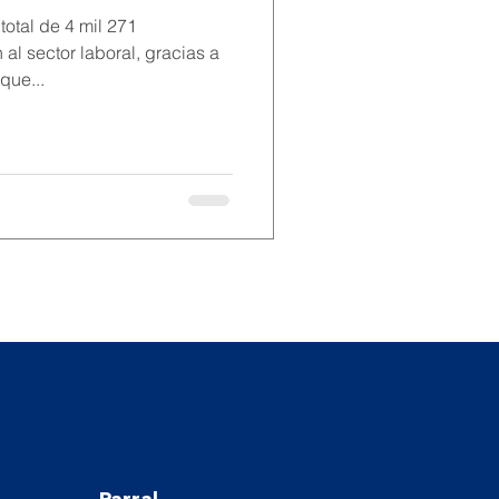
total de 4 mil 271
al sector laboral, gracias a
que...