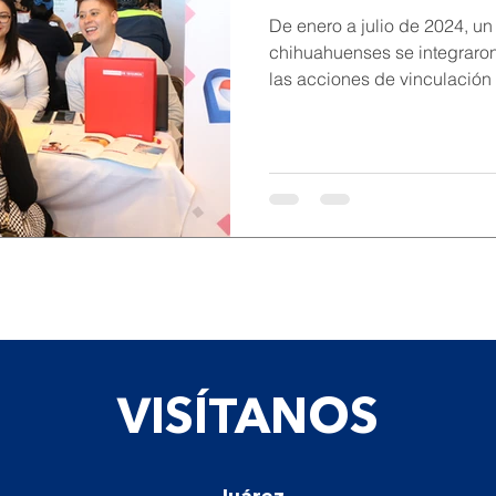
la STPS
De enero a julio de 2024, un 
chihuahuenses se integraron 
las acciones de vinculación 
VISÍTANOS