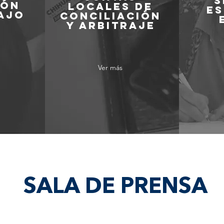
S
IÓN
LOCALES DE
ES
AJO
CONCILIACIÓN
Y ARBITRAJE
Ver más
SALA DE PRENSA