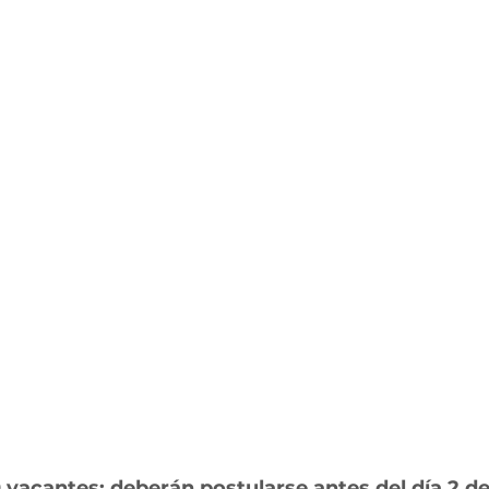
 vacantes; deberán postularse antes del día 2 de