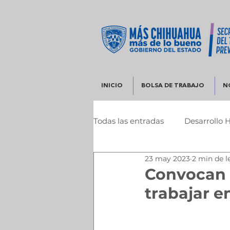
INICIO
BOLSA DE TRABAJO
N
Todas las entradas
Desarrollo 
23 may 2023
2 min de l
Infraestructura y Desarrollo 
Convocan 
trabajar e