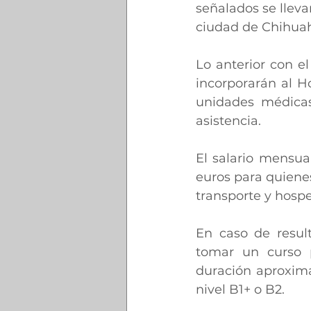
señalados se llevar
ciudad de Chihuahu
Lo anterior con e
incorporarán al Ho
unidades médicas
asistencia.
El salario mensua
euros para quiene
transporte y hosp
En caso de result
tomar un curso p
duración aproxima
nivel B1+ o B2.