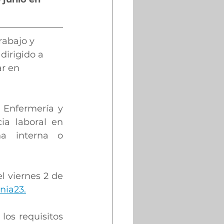
rabajo y 
dirigido a 
r en 
 Enfermería y 
a laboral en 
na interna o 
 viernes 2 de 
nia23.
os requisitos 