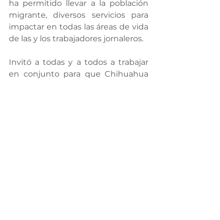
ha permitido llevar a la población 
migrante, diversos servicios para 
impactar en todas las áreas de vida 
de las y los trabajadores jornaleros.
Invitó a todas y a todos a trabajar 
en conjunto para que Chihuahua 
sea un ejemplo de protección 
laboral para los jornaleros agrícolas 
y referente en las acciones que 
logren un estado más próspero y 
más justo.
Ana Luisa Herrera, secretaría del 
Trabajo y Previsión Social, comentó 
que el Foro es un homenaje a 
quienes con sus manos alimentan 
a la población: “por decirlo sin 
eufemismos: todos nos nutrimos 