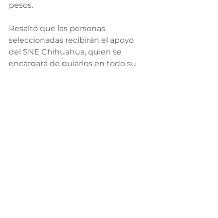
pesos.
Resaltó que las personas 
seleccionadas recibirán el apoyo 
del SNE Chihuahua, quien se 
encargará de guiarlos en todo su 
proceso de postulación y 
contratación, con la finalidad de 
brindarles un viaje seguro y legal.
Manifestó que 25 personas del 
primer reclutamiento terminaron 
este año su capacitación en el 
idioma extranjero, de las que ocho 
ya se encuentran trabajando como 
enfermeras y enfermeros en 
Alemania.
Actualmente, otras 28 personas 