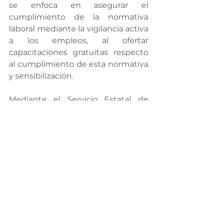
se enfoca en asegurar el 
cumplimiento de la normativa 
laboral mediante la vigilancia activa 
a los empleos, al ofertar 
capacitaciones gratuitas respecto 
al cumplimiento de esta normativa 
y sensibilización.
Mediante el Servicio Estatal de 
Empleo se ha promovido la 
participación laboral mediante 
ferias específicas para el género 
femenino, capacitaciones y apoyo a 
iniciativas de autoempleo, agregó 
la funcionaria.
Para mitigar los efectos 
económicos relacionados con la 
pandemia de COVID-19, por medio 