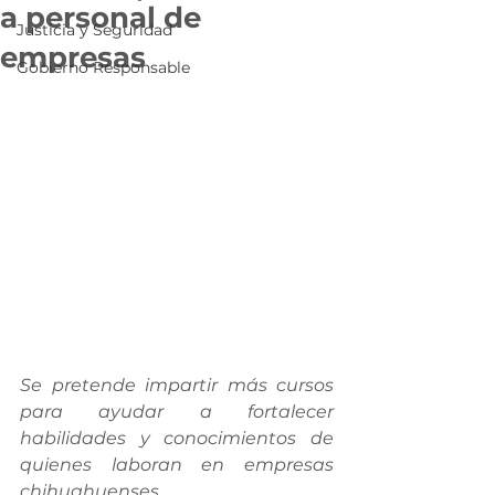
a personal de
Justicia y Seguridad
empresas
Gobierno Responsable
Se pretende impartir más cursos 
para ayudar a fortalecer 
habilidades y conocimientos de 
quienes laboran en empresas 
chihuahuenses