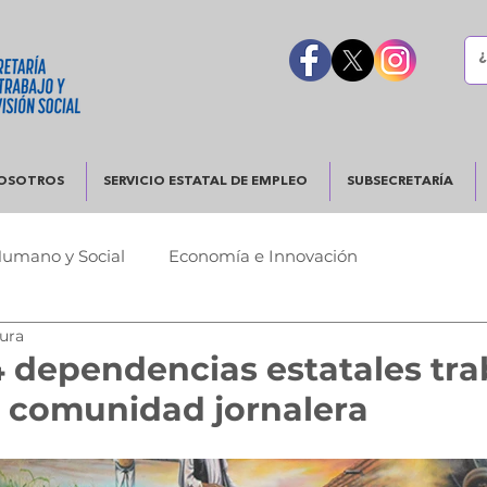
OSOTROS
SERVICIO ESTATAL DE EMPLEO
SUBSECRETARÍA
Humano y Social
Economía e Innovación
tura
Urbano
Justicia y Seguridad
Gobierno Responsable
 dependencias estatales tra
a comunidad jornalera