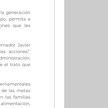
la generación 
o, permita a 
ones que les 
nador Javier 
s acciones”. 
inistración, 
 el trato que 
ernamentales 
 de las metas 
 las familias 
 alimentación, 