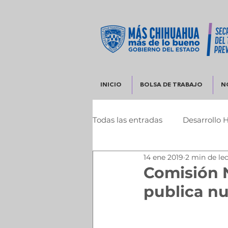
INICIO
BOLSA DE TRABAJO
N
Todas las entradas
Desarrollo 
14 ene 2019
2 min de le
Infraestructura y Desarrollo 
Comisión N
publica nu