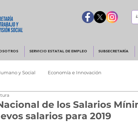
OSOTROS
SERVICIO ESTATAL DE EMPLEO
SUBSECRETARÍA
Humano y Social
Economía e Innovación
ctura
Urbano
Justicia y Seguridad
Gobierno Responsable
acional de los Salarios Mín
evos salarios para 2019