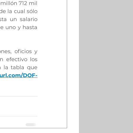
illón 712 mil 
e la cual sólo 
ta un salario 
e uno y hasta 
es, oficios y 
 efectivo los 
 la tabla que 
yurl.com/DOF-