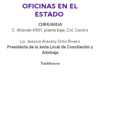
OFICINAS EN EL
ESTADO
CHIHUAHUA
C. Allende #901, planta baja, Col. Centro
Lic. Jessica Aracely Ortiz Rivero
Presidenta de la Junta Local de Conciliación y
Arbitraje
Teléfonos
Conmutador: (614) 429-33-00 extensiones
12140 y 12141
JUÁREZ
Eje Vial Juan Gabriel y C. Aserraderos, planta
baja
Col. San Antonio
Lic. Dalhia Robles Domínguez
Presidenta de la Junta Local de Conciliación y
Arbitraje
Teléfonos
Linea directa: (656) 629-33-23