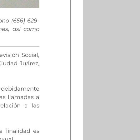
ono (656) 629-
nes, así como 
isión Social, 
iudad Juárez, 
 debidamente 
as llamadas a 
lación a las 
 finalidad es 
exual.