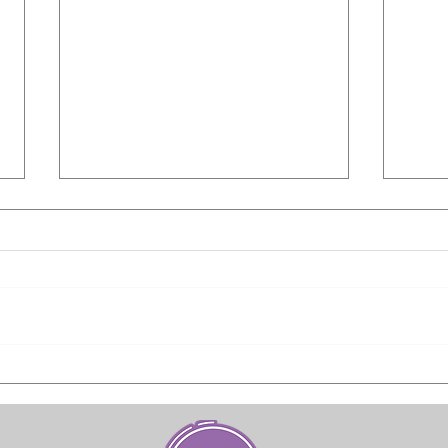
Apoya Estado 17
Capa
proyectos para
empr
ocupación temporal en
resp
Juárez