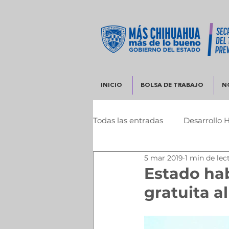
INICIO
BOLSA DE TRABAJO
N
Todas las entradas
Desarrollo 
5 mar 2019
1 min de lec
Infraestructura y Desarrollo 
Estado hab
gratuita a