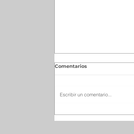
Comentarios
Escribir un comentario...
Invitan a sumarse a la
Policía de Protección
Federal