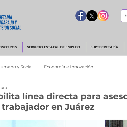
OSOTROS
SERVICIO ESTATAL DE EMPLEO
SUBSECRETARÍA
Humano y Social
Economía e Innovación
tura
Urbano
Justicia y Seguridad
Gobierno Responsable
ilita línea directa para ases
l trabajador en Juárez