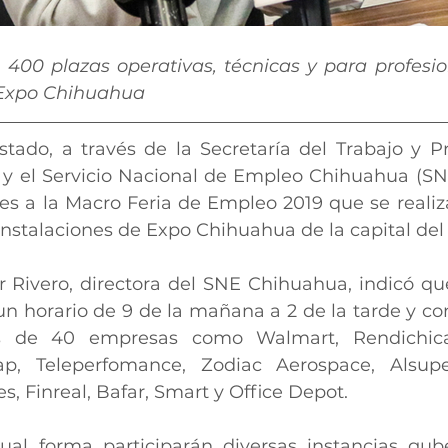
400 plazas operativas, técnicas y para profesion
Expo Chihuahua
tado, a través de la Secretaría del Trabajo y Pre
y el Servicio Nacional de Empleo Chihuahua (SNE),
es a la Macro Feria de Empleo 2019 que se realiza
nstalaciones de Expo Chihuahua de la capital del
 Rivero, directora del SNE Chihuahua, indicó que
un horario de 9 de la mañana a 2 de la tarde y co
 de 40 empresas como Walmart, Rendichicas
cap, Teleperfomance, Zodiac Aerospace, Alsupe
s, Finreal, Bafar, Smart y Office Depot.
al forma participarán diversas instancias gube