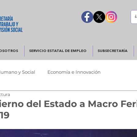
OSOTROS
SERVICIO ESTATAL DE EMPLEO
SUBSECRETARÍA
Humano y Social
Economía e Innovación
ctura
Urbano
Justicia y Seguridad
Gobierno Responsable
ierno del Estado a Macro Fer
19