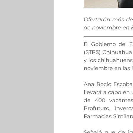
Ofertarán más de 
de noviembre en 
El Gobierno del Es
(STPS) Chihuahua 
y los chihuahuens
noviembre en las i
Ana Rocío Escobar
llevará a cabo en 
de 400 vacantes
Profuturo, Inver
Farmacias Similare
Señaló que de igu