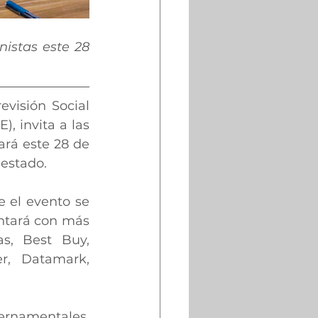
istas este 28 
visión Social 
 invita a las 
rá este 28 de 
 estado.
 el evento se 
ntará con más 
, Best Buy, 
r, Datamark, 
rnamentales, 