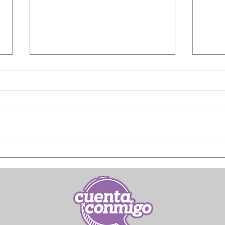
Apoya Estado 17
Capa
proyectos para
empr
ocupación temporal en
resp
Juárez