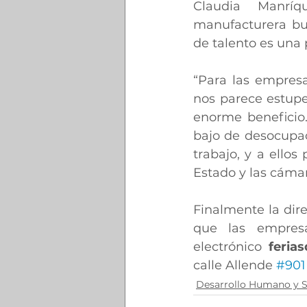
Claudia Manríq
manufacturera bu
de talento es una 
“Para las empresa
nos parece estupe
enorme beneficio
bajo de desocupac
trabajo, y a ello
Estado y las cámar
Finalmente la dir
que las empresa
electrónico 
feria
calle Allende 
#901
Desarrollo Humano y S