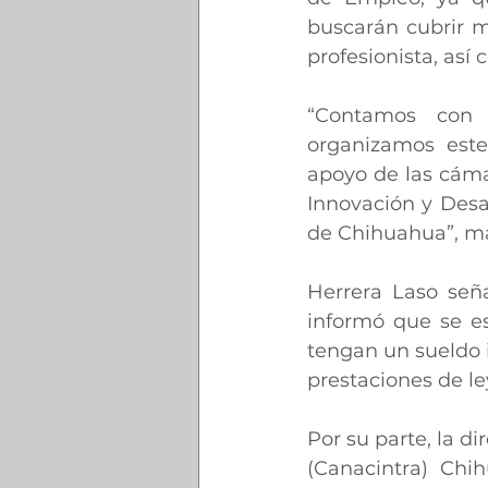
buscarán cubrir m
profesionista, as
“Contamos con l
organizamos este
apoyo de las cámar
Innovación y Desa
de Chihuahua”, man
Herrera Laso señ
informó que se es
tengan un sueldo 
prestaciones de le
Por su parte, la d
(Canacintra) Chi