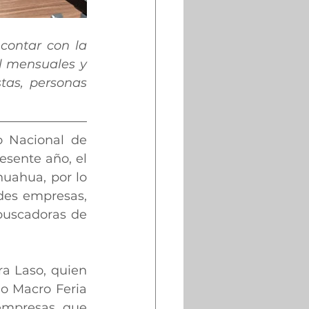
ontar con la 
 mensuales y 
tas, personas 
o Nacional de 
sente año, el 
uahua, por lo 
des empresas, 
buscadoras de 
a Laso, quien 
o Macro Feria 
empresas que 