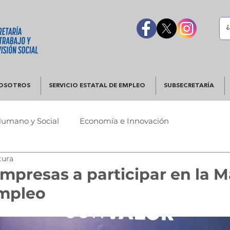
OSOTROS
SERVICIO ESTATAL DE EMPLEO
SUBSECRETARÍA
Humano y Social
Economía e Innovación
tura
Urbano
Justicia y Seguridad
Gobierno Responsable
empresas a participar en la 
Empleo