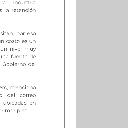
a industria 
la retención 
itan, por eso 
n costo es un 
un nivel muy 
una fuente de 
 Gobierno del 
ero, mencionó 
 del correo 
s ubicadas en 
primer piso.