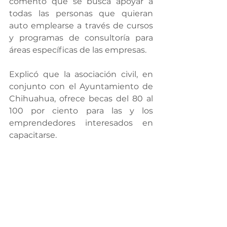
comentó que se busca apoyar a 
todas las personas que quieran 
auto emplearse a través de cursos 
y programas de consultoría para 
áreas específicas de las empresas.
Explicó que la asociación civil, en 
conjunto con el Ayuntamiento de 
Chihuahua, ofrece becas del 80 al 
100 por ciento para las y los 
emprendedores interesados en 
capacitarse.
Por último, el subdirector de 
Innovación y Emprendimiento del 
Municipio de Chihuahua, Jesús 
García, manifestó su entusiasmo 
por el trabajo colaborativo con el 
Estado y la sociedad civil. 