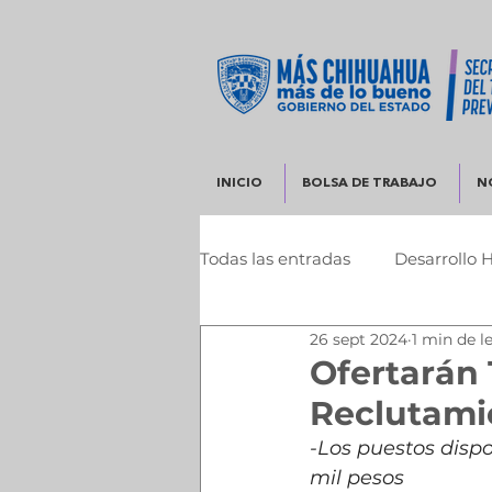
INICIO
BOLSA DE TRABAJO
N
Todas las entradas
Desarrollo 
26 sept 2024
1 min de l
Infraestructura y Desarrollo 
Ofertarán
Reclutami
-Los puestos dispo
mil pesos