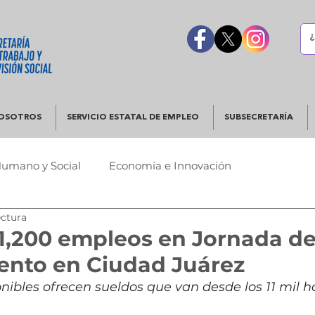
OSOTROS
SERVICIO ESTATAL DE EMPLEO
SUBSECRETARÍA
Humano y Social
Economía e Innovación
ectura
Urbano
Justicia y Seguridad
Gobierno Responsable
 1,200 empleos en Jornada d
ento en Ciudad Juárez
nibles ofrecen sueldos que van desde los 11 mil ha