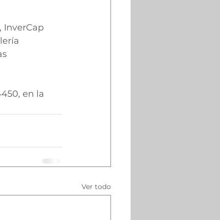
 InverCap 
ería 
as 
450, en la 
Ver todo