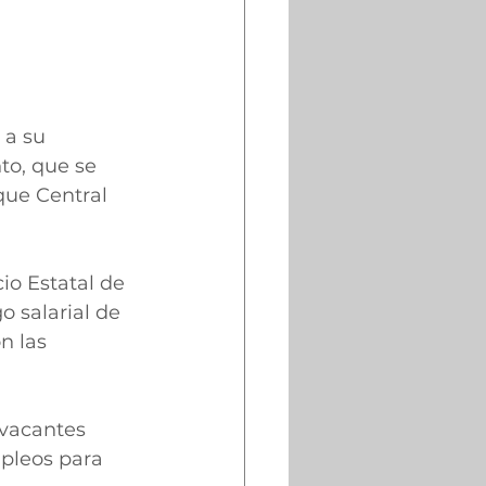
a su 
to, que se 
que Central 
cio Estatal de 
 salarial de 
n las 
 vacantes 
mpleos para 