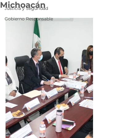
Michoacán
Justicia y Seguridad
Gobierno Responsable