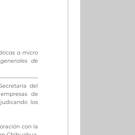
áticas a micro 
generales de 
ecretaría del 
 empresas de 
judicando los 
ración con la 
en Chihuahua, 