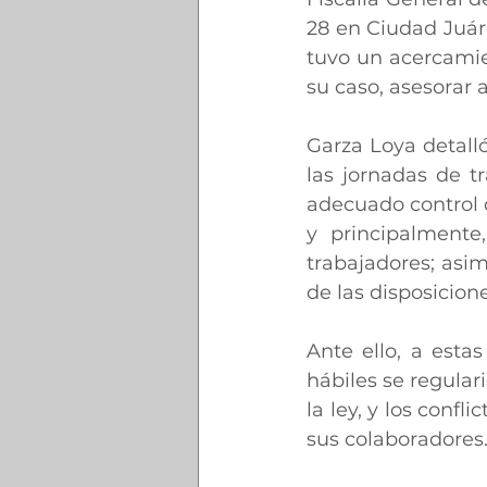
28 en Ciudad Juáre
tuvo un acercamien
su caso, asesorar 
Garza Loya detall
las jornadas de t
adecuado control d
y principalmente,
trabajadores; asi
de las disposicion
Ante ello, a esta
hábiles se regular
la ley, y los confl
sus colaboradores