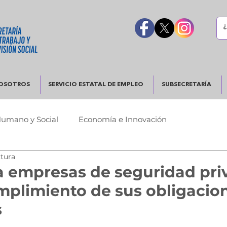
OSOTROS
SERVICIO ESTATAL DE EMPLEO
SUBSECRETARÍA
Humano y Social
Economía e Innovación
ctura
Urbano
Justicia y Seguridad
Gobierno Responsable
a empresas de seguridad pri
mplimiento de sus obligacio
s