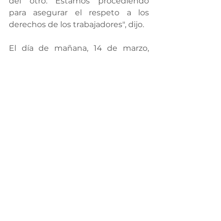
del otro. Estamos procediendo 
para asegurar el respeto a los 
derechos de los trabajadores", dijo.
El día de mañana, 14 de marzo, 
Herrera Laso ofrecerá una rueda de 
prensa sobre esta situación en la 
sala de prensa de Comunicación 
Social en “Pueblito Mexicano” a las 
11:00 horas.
Gobierno Responsable
Ver todo
Entradas recientes