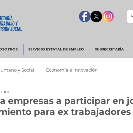
OSOTROS
SERVICIO ESTATAL DE EMPLEO
SUBSECRETARÍA
Humano y Social
Economía e Innovación
ctura
Urbano
Justicia y Seguridad
Gobierno Responsable
a empresas a participar en 
miento para ex trabajadores