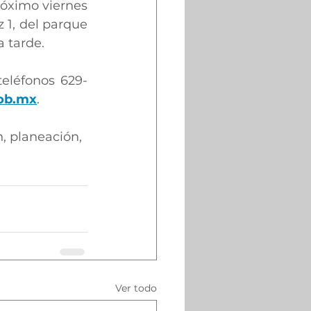
róximo viernes 
1, del parque 
a tarde.
teléfonos 629-
gob.mx
.
, planeación, 
Ver todo