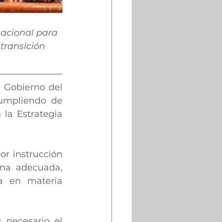
Nacional para 
transición 
l Gobierno del 
umpliendo de 
a Estrategia 
r instrucción 
na adecuada, 
a en materia 
necesario el 