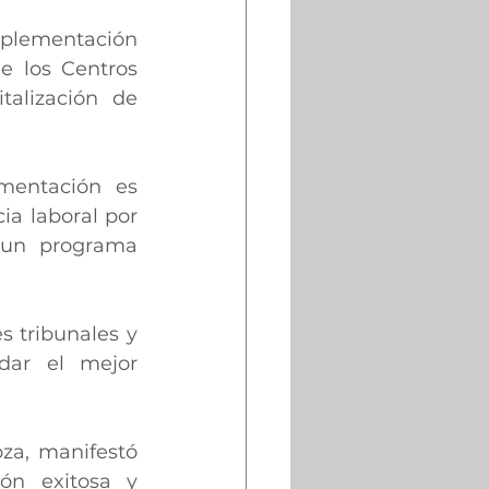
mplementación 
 los Centros 
alización de 
mentación es 
a laboral por 
un programa 
 tribunales y 
dar el mejor 
.
za, manifestó 
ón exitosa y 