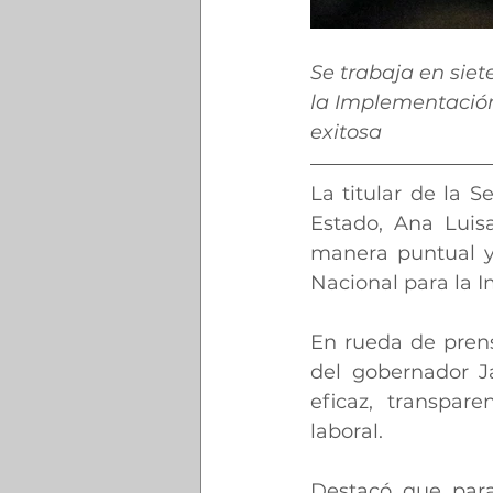
Se trabaja en siet
la Implementación 
exitosa
La titular de la S
Estado, Ana Luis
manera puntual y 
Nacional para la 
En rueda de prens
del gobernador Ja
eficaz, transpar
laboral.
Destacó que para