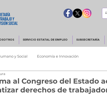
OSOTROS
SERVICIO ESTATAL DE EMPLEO
SUBSECRETARÍA
Humano y Social
Economía e Innovación
tura
Urbano
Justicia y Seguridad
Gobierno Responsable
ma al Congreso del Estado a
tizar derechos de trabajado