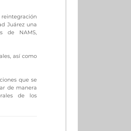
eintegración 
ad Juárez una 
es de NAMS, 
les, así como 
ciones que se 
zar de manera 
ales de los 