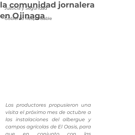
la comunidad jornalera
Justicia y Seguridad
en Ojinaga
Gobierno Responsable
Los productores propusieron una 
visita el próximo mes de octubre a 
las instalaciones del albergue y 
campos agrícolas de El Oasis, para 
que en conjunto con las 