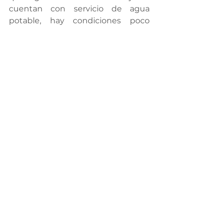
cuentan con servicio de agua 
potable, hay condiciones poco 
higiénicas en los albergues y los 
patrones no otorgan seguridad 
social a sus colaboradores.
La Secretaría de Salud presentó 
algunas de las acciones realizadas 
en recientes fechas en El Oasis, 
destacando las jornadas de 
consultas médicas y vacunación.
Finalmente los productores 
propusieron una visita el próximo 
mes de octubre a las instalaciones 
del albergue y campos agrícolas de 
El Oasis, para que en conjunto con 
las autoridades estatales y 